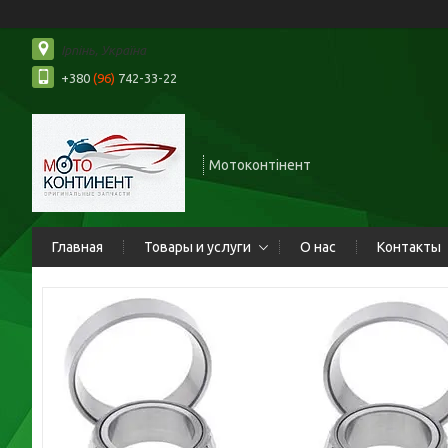
Ірпінь, Україна
+380
(96)
742-33-22
Мотоконтінент
Главная
Товары и услуги
О нас
Контакты