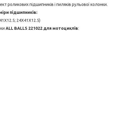
кт роликових підшипників і пиляків рульової колонки.
міри підшипників:
41X12.5; 24X41X12.5)
нки
ALL BALLS 221022 для мотоциклів
: