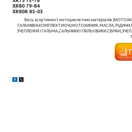
XR75 73-78
XR80 79-84
XR80R 85-03
Весь асортимент мотоциклетних матеріалів (МОТОА
ГАЛЬМІВНІ,КОМПЛЕКТУЮЧІ,МОТОХИМИЯ, МАСЛА, РІДИНИ
ЗЧЕПЛЕННЯ І ГАЛЬМА,САЛЬНИКИ І ПИЛЬОВИКИ,СВІЧКИ,ЗЧЕПЛ