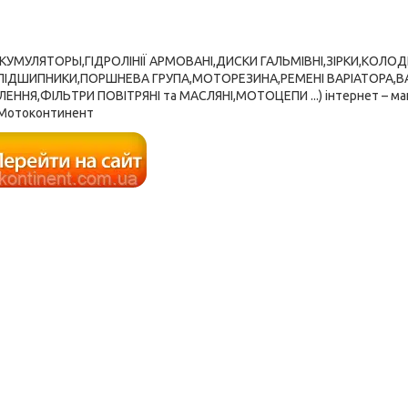
ККУМУЛЯТОРЫ,ГІДРОЛІНІЇ АРМОВАНІ,ДИСКИ ГАЛЬМІВНІ,ЗІРКИ,КОЛО
,ПІДШИПНИКИ,ПОРШНЕВА ГРУПА,МОТОРЕЗИНА,РЕМЕНІ ВАРІАТОРА,В
ЕННЯ,ФІЛЬТРИ ПОВІТРЯНІ та МАСЛЯНІ,МОТОЦЕПИ ...) інтернет – ма
Мотоконтинент