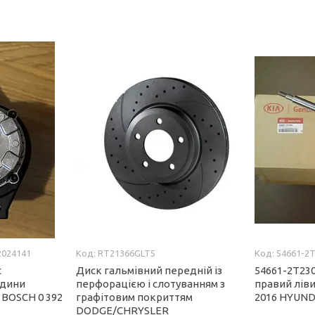
2024141
RT21366GLT5
54661-2
с
Диск гальмівний передній із
54661-2T23
ідини
перфорацією і слотуванням з
правий ліви
 BOSCH 0 392
графітовим покриттям
2016 HYUNDA
DODGE/CHRYSLER