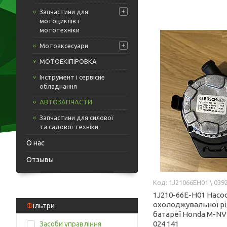
Запчастини для
мотоциклів і
мототехніки
Мотоаксесуари
МОТОЕКІПІРОВКА
Інструмент і сервісне
обладнання
АВТОЗАПЧАСТИ
Запчастини для силової
та садової техніки
О нас
Отзывы
1J21066EH01 \ 039
1J210-66E-H01 Насо
охолоджувальної р
Фільтри
батареї Honda M-NV
024 141
Засоби управління