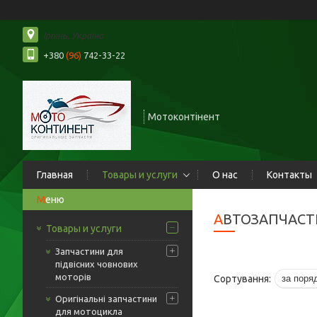
Ірпінь, Україна
+380
(96)
742-33-22
Мотоконтінент
Главная
Товары и услуги
О нас
Контакты
АВТОЗАПЧАСТ
Товары и услуги
Запчастини для
підвісних човнових
моторів
Оригінальні запчастини
для мотоцикла