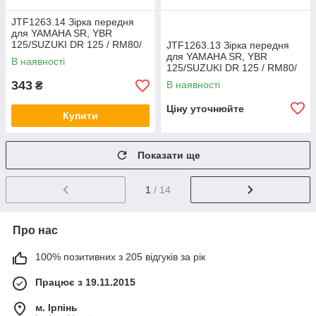
JTF1263.14 Зірка передня
для YAMAHA SR, YBR
125/SUZUKI DR 125 / RM80/
JTF1263.13 Зірка передня
RM125 аналог Sunstar SS
для YAMAHA SR, YBR
В наявності
20614
125/SUZUKI DR 125 / RM80/
RM125 аналог Sunstar SS
343
В наявності
₴
20613
Ціну уточнюйте
Купити
Показати ще
1
/ 14
Про нас
100% позитивних з 205 відгуків за рік
Працює з 19.11.2015
м. Ірпінь