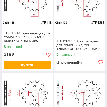
JTF416.14 Зірка передня для
YAMAHA YBR 125/ SUZUKI
RM80 / SUZUKI RM85
JTF1263.17 Зірка передня
/YAMAHA YZ 80
для YAMAHA SR, YBR
В наявності
125/SUZUKI DR 125 / RM80/
RM125 аналог Sunstar SS
316
В наявності
₴
206
Ціну уточнюйте
Купити