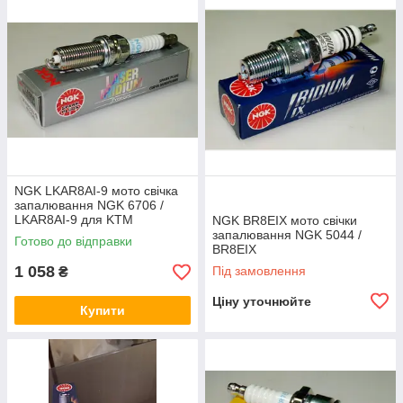
NGK LKAR8AI-9 мото свічка
запалювання NGK 6706 /
LKAR8AI-9 для KTM
NGK BR8EIX мото свічки
(75039093000)
запалювання NGK 5044 /
Готово до відправки
BR8EIX
1 058
Під замовлення
₴
Ціну уточнюйте
Купити