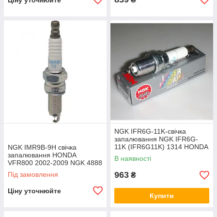
Ціну уточнюйте
NGK IFR6G-11K-свічка
запалювання NGK IFR6G-
11K (IFR6G11K) 1314 HONDA
NGK IMR9B-9H свічка
NC700X/CTX700
запалювання HONDA
В наявності
VFR800 2002-2009 NGK 4888
/ IMR9B-9H
963
Під замовлення
₴
Ціну уточнюйте
Купити