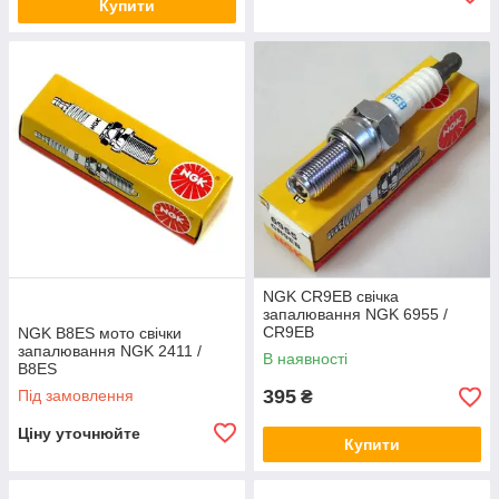
Купити
NGK CR9EB свічка
запалювання NGK 6955 /
CR9EB
NGK B8ES мото свічки
запалювання NGK 2411 /
В наявності
B8ES
395
Під замовлення
₴
Ціну уточнюйте
Купити