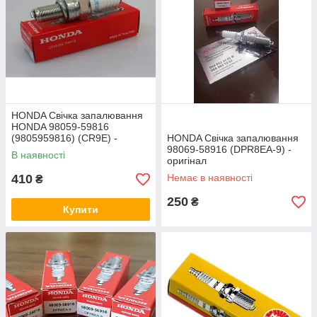
HONDA Свічка запалювання
HONDA 98059-59816
(9805959816) (CR9E) -
HONDA Свічка запалювання
оригінал
98069-58916 (DPR8EA-9) -
В наявності
оригінал
410
Немає в наявності
₴
250
₴
Купити