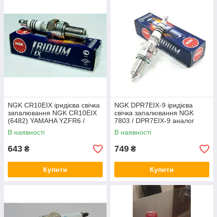
NGK CR10EIX іридієва свічка
NGK DPR7EIX-9 іридієва
запалювання NGK CR10EIX
свічка запалювання NGK
(6482) YAMAHA YZFR6 /
7803 / DPR7EIX-9 аналог
SUZUKI GSF400-600
X22EPR-U9 4086
В наявності
В наявності
/GSXR,,,,
643
749
₴
₴
Купити
Купити