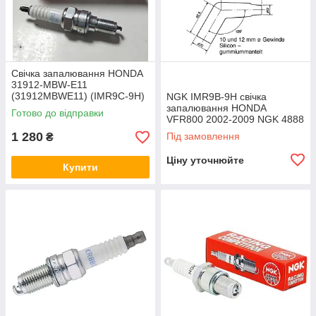
Свічка запалювання HONDA
31912-MBW-E11
(31912MBWE11) (IMR9C-9H)
NGK IMR9B-9H свічка
- оригінал
запалювання HONDA
Готово до відправки
VFR800 2002-2009 NGK 4888
/ IMR9B-9H
1 280
Під замовлення
₴
Ціну уточнюйте
Купити