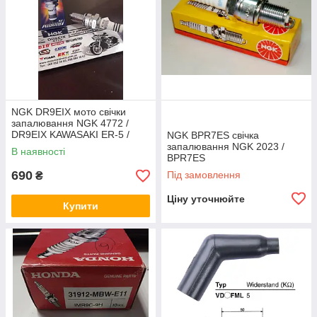
NGK DR9EIX мото свічки
запалювання NGK 4772 /
DR9EIX KAWASAKI ER-5 /
NGK BPR7ES свічка
Vulcan EN 500/KAWASAKI
запалювання NGK 2023 /
В наявності
ZR/SUZUKI GSX/
BPR7ES
690
Під замовлення
₴
Ціну уточнюйте
Купити