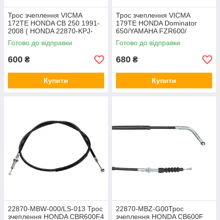
Трос зчеплення VICMA
Трос зчеплення VICMA
172TE HONDA CB 250 1991-
179TE HONDA Dominator
2008 ( HONDA 22870-KPJ-
650/YAMAHA FZR600/
670)
Thunder Cat 600
Готово до відправки
Готово до відправки
600
680
₴
₴
Купити
Купити
22870-MBW-000/LS-013 Трос
22870-MBZ-G00Трос
зчеплення HONDA CBR600F4
зчеплення HONDA CB600F