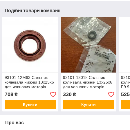
Подібні товари компанії
93101-12M63 Сальник
93101-13018 Сальник
931
колінвала нижній 13x25x6
колінвала нижній 13x25x6
колі
для човнових моторів
для човнових моторів
F9.9
Yamaha F9.9-F15-F20
Yamaha F9.9-F15
708
330
525
₴
₴
Купити
Купити
Про нас