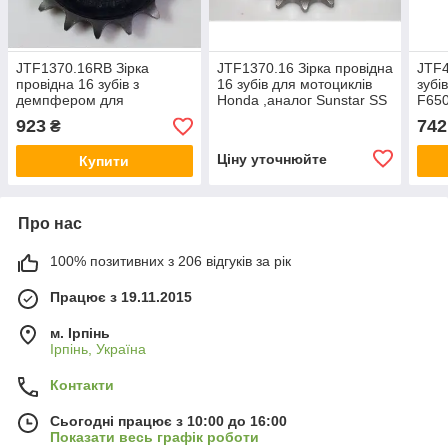
JTF1370.16RB Зірка
JTF1370.16 Зірка провідна
JTF4
провідна 16 зубів з
16 зубів для мотоциклів
зубі
демпфером для
Honda ,аналог Sunstar SS
F650
мотоциклів Honda ,аналог
41116
F650
923
742
₴
Sunstar SS 41116
Suns
Ціну уточнюйте
Купити
Про нас
100% позитивних з 206 відгуків за рік
Працює з 19.11.2015
м. Ірпінь
Ірпінь, Україна
Контакти
Сьогодні працює з 10:00 до 16:00
Показати весь графік роботи