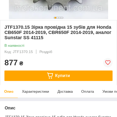
JTF1370.15 Зірка провідна 15 зубів для Honda
CB650F 2014-2019, CBR650F 2014-2019, аналог
Sunstar SS 41115
В наявності
Код: JTF1370.15
Роздріб
877
₴
Купити
Опис
Характеристики
Доставка
Оплата
Умови п
Опис
JTF1370.15 Зірка провідна 15 зубів для Honda аналог Sunstar