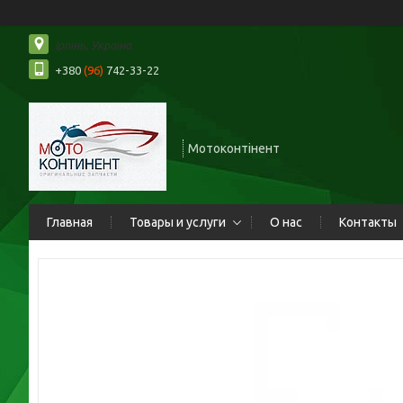
Ірпінь, Україна
+380
(96)
742-33-22
Мотоконтінент
Главная
Товары и услуги
О нас
Контакты