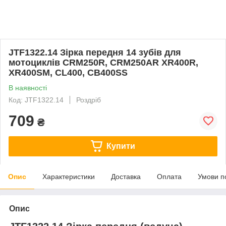
JTF1322.14 Зірка передня 14 зубів для
мотоциклів CRM250R, CRM250AR XR400R,
XR400SM, CL400, CB400SS
В наявності
Код: JTF1322.14
Роздріб
709
₴
Купити
Опис
Характеристики
Доставка
Оплата
Умови п
Опис