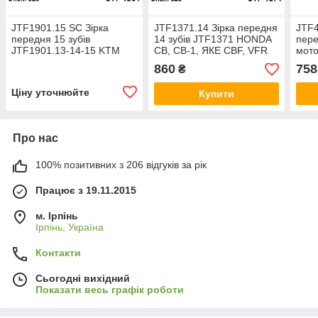
JTF1901.15 SC Зірка
JTF1371.14 Зірка передня
JTF4
передня 15 зубів
14 зубів JTF1371 HONDA
пере
JTF1901.13-14-15 KTM
CB, CB-1, ЯКЕ CBF, VFR
мото
125/250/400/450 аналог
400/500 1990 - аналог
DR25
860
758
₴
SUNSTAR 35715
SUNSTAR 41214
DRZ
Ціну уточнюйте
Купити
Про нас
100% позитивних з 206 відгуків за рік
Працює з 19.11.2015
м. Ірпінь
Ірпінь, Україна
Контакти
Сьогодні вихідний
Показати весь графік роботи