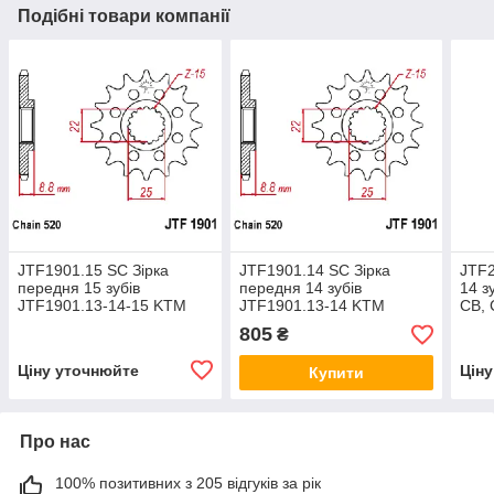
Подібні товари компанії
JTF1901.15 SC Зірка
JTF1901.14 SC Зірка
JTF2
передня 15 зубів
передня 14 зубів
14 з
JTF1901.13-14-15 KTM
JTF1901.13-14 KTM
CB, 
125/250/400/450 аналог
125/250/400/450 аналог
400
805
₴
SUNSTAR 35715
SUNSTAR 35713
408
Ціну уточнюйте
Цін
Купити
Про нас
100% позитивних з 205 відгуків за рік