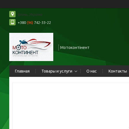
Ірпінь, Україна
+380
(96)
742-33-22
Мотоконтінент
Главная
Товары и услуги
О нас
Контакты