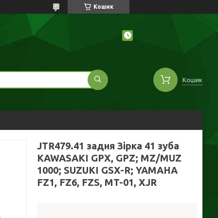
Кошик
Кошик
JTR479.41 задня Зірка 41 зуба
KAWASAKI GPX, GPZ; MZ/MUZ
1000; SUZUKI GSX-R; YAMAHA
FZ1, FZ6, FZS, MT-01, XJR