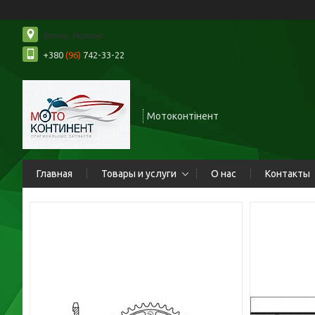
Ірпінь, Україна
+380
(96)
742-33-22
Мотоконтінент
Главная
Товары и услуги
О нас
Контакты