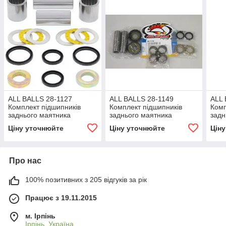
ALL BALLS 28-1127
ALL BALLS 28-1149
ALL 
Комплект підшипників
Комплект підшипників
Комп
заднього маятника
заднього маятника
задн
мотоцикла Honda
мотоцикла Honda XL600V
мот
Ціну уточнюйте
Ціну уточнюйте
Цін
CRF250R 04-09, Honda
TRANSALP 1987-1999
1996
CRF250X 04-17
Про нас
100% позитивних з 205 відгуків за рік
Працює з 19.11.2015
м. Ірпінь
Ірпінь, Україна