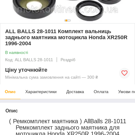
ALL BALLS 28-1011 Комплект вальниць
заднього маятника мотоцикла Honda XR250R
1996-2004
В наявності
Код: ALL BALLS 28-1011
Роздріб
Ціну уточнюйте
Мінімальна сума замовлення на сайті — 300 ₴
Опис
Характеристики
Доставка
Оплата
Умови п
Опис
( Ремкомплект маятника )
AllBalls 28-1011
Ремкомплект заднього маятника для
мотоцикла Honda XR250R 1996-2004