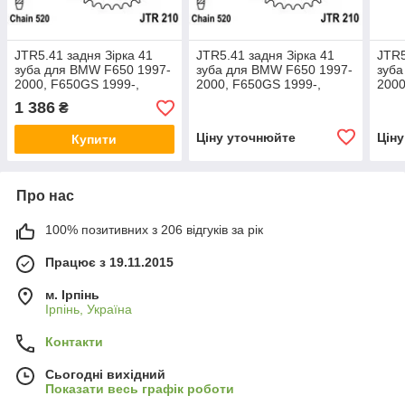
JTR5.41 задня Зірка 41
JTR5.41 задня Зірка 41
JTR5
зуба для BMW F650 1997-
зуба для BMW F650 1997-
зуба
2000, F650GS 1999-,
2000, F650GS 1999-,
2000
F650GS Dakar 2000-2007,
F650GS Dakar 2000-2007,
F650
1 386
₴
аналог 1-3637-41
аналог 1-3637-41
анал
Ціну уточнюйте
Цін
Купити
Про нас
100% позитивних з 206 відгуків за рік
Працює з 19.11.2015
м. Ірпінь
Ірпінь, Україна
Контакти
Сьогодні вихідний
Показати весь графік роботи