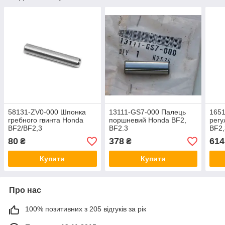
58131-ZV0-000 Шпонка
13111-GS7-000 Палець
165
гребного гвинта Honda
поршневий Honda BF2,
регу
BF2/BF2,3
BF2.3
BF2,
80
378
614
₴
₴
Купити
Купити
Про нас
100% позитивних з 205 відгуків за рік