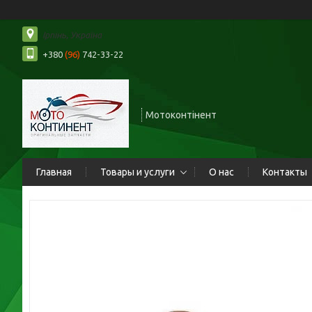
Ірпінь, Україна
+380
(96)
742-33-22
Мотоконтінент
Главная
Товары и услуги
О нас
Контакты