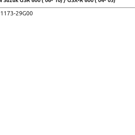
Suzuk GSR 600 ('06-'10) / GSX-R 600 ('04-'05)
11173-29G00