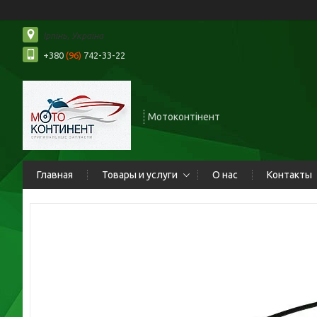
Ірпінь, Україна
+380
(96)
742-33-22
Мотоконтінент
Главная
Товары и услуги
О нас
Контакты