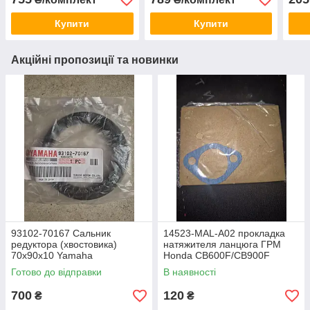
450/Yamaha YZ250 -125-
KX250F/Suzuki DRZ/Suzuki
450/Suzuki RMZ
RM
Купити
Купити
Акційні пропозиції та новинки
93102-70167 Сальник
14523-MAL-A02 прокладка
редуктора (хвостовика)
натяжителя ланцюга ГРМ
70x90x10 Yamaha
Honda CB600F/CB900F
FJR1300,V-Max 1200, Virago
Hornet, CBR600RR, Honda
Готово до відправки
В наявності
1100/750,BT1100 Bulldog,
CBR-900RR,CBR-1100RR,
XJ650 / XJ900
XL-1000V Varadero
700
120
₴
₴