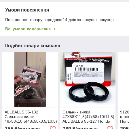
Умови повернення
Повернення товару впродовж 14 днів за рахунок покупця
Всі умови повернення
Подібні товари компанії
ALLBALLS 55-132
Сальник вилки
912
Сальники вилки
47X58X11,5(47x58x10/11,5)
шток
48x58x10,5(48x58x8,5/10,5)
ALL BALLS 55-127 Honda
Hon
Honda CRF250-
CRF250-450/Kawasaki
CRF
755
789
205
₴/комплект
₴/комплект