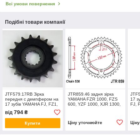
Всі умови повернення
Подібні товари компанії
JTF579.17RB Зірка
JTR859.46 задня зірка
JTF5
передня c демпфером на
YAMAHA FZR 1000, FZS
17 з
17 зубів YAMAHA FJ, FZ1,
600, YZF 1000, XJR 1300,
FJ, 
FZS,MT-01, RD, RZ, XJR,
FJ 1200, YZF-R аналог
RZ, 
794
від
₴
YZF-R - SUNSTAR 517
SUNSTAR 1-5601-47
SUN
Ціну уточнюйте
Цін
Купити