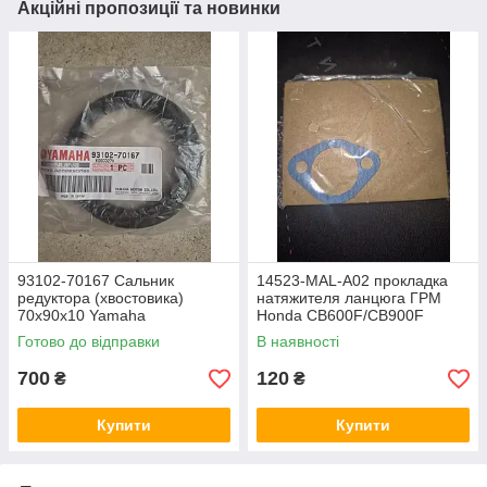
Акційні пропозиції та новинки
93102-70167 Сальник
14523-MAL-A02 прокладка
редуктора (хвостовика)
натяжителя ланцюга ГРМ
70x90x10 Yamaha
Honda CB600F/CB900F
FJR1300,V-Max 1200, Virago
Hornet, CBR600RR, Honda
Готово до відправки
В наявності
1100/750,BT1100 Bulldog,
CBR-900RR,CBR-1100RR,
XJ650 / XJ900
XL-1000V Varadero
700
120
₴
₴
Купити
Купити