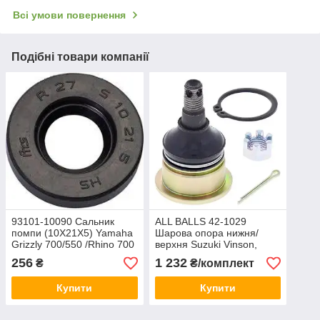
Всі умови повернення
Подібні товари компанії
93101-10090 Сальник
ALL BALLS 42-1029
помпи (10X21X5) Yamaha
Шарова опора нижня/
Grizzly 700/550 /Rhino 700
верхня Suzuki Vinson,
/ Viking 700
Eiger, King Quad, 51210-
256
1 232
₴
₴/комплект
38F00,
Купити
Купити