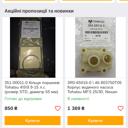
Акційні пропозиції та новинки
351-00011-0 Кільця поршневі
3R0-65016-0 \ 46-803750T05
Tohatsu 4\5\9.9-15 л.с.
Корпус водяного насоса
(розмір STD, діаметр 55 мм)
Tohatsu MFS 25/30, Nissan
NSF25, NSF30
Готово до відправки
В наявності
850
1 369
₴
₴
Купити
Купити