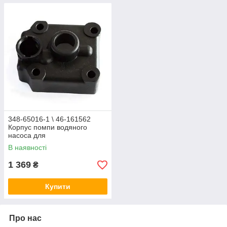
348-65016-1 \ 46-161562
Корпус помпи водяного
насоса для
TOHATSU/MERCURY 25-
В наявності
30/40C
1 369
₴
Купити
Про нас