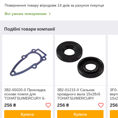
Повернення товару впродовж 14 днів за рахунок покупця
Всі умови повернення
Подібні товари компанії
3B2-65020-0 Прокладка
3B2-01215-0 Сальник
3F0-
основи помпи для
провідного вала 15x28x5
верт
TOHATSU/MERCURY 6-
TOHATSU/MERCURY
10x2
9.8
6/8/9.8
MFS2
256
256
256
₴
₴
Купити
Купити