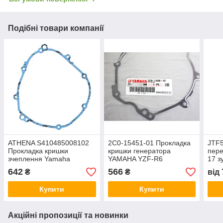
Подібні товари компанії
ATHENA S410485008102
2C0-15451-01 Прокладка
JTF5
Прокладка кришки
кришки генератора
пер
зчеплення Yamaha
YAMAHA YZF-R6
17 з
FZ1,Yamaha YZF-R1,
FZS,
642
566
₴
₴
від
Yamaha FZ8
YZF
Купити
Купити
Акційні пропозиції та новинки