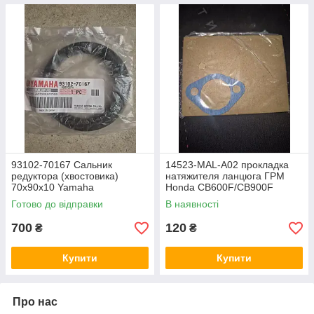
93102-70167 Сальник
14523-MAL-A02 прокладка
редуктора (хвостовика)
натяжителя ланцюга ГРМ
70x90x10 Yamaha
Honda CB600F/CB900F
FJR1300,V-Max 1200, Virago
Hornet, CBR600RR, Honda
Готово до відправки
В наявності
1100/750,BT1100 Bulldog,
CBR-900RR,CBR-1100RR,
XJ650 / XJ900
XL-1000V Varadero
700
120
₴
₴
Купити
Купити
Про нас