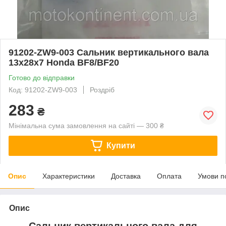
91202-ZW9-003 Сальник вертикального вала
13x28x7 Honda BF8/BF20
Готово до відправки
Код: 91202-ZW9-003
Роздріб
283
₴
Мінімальна сума замовлення на сайті — 300 ₴
Купити
Опис
Характеристики
Доставка
Оплата
Умови п
Опис
Сальник вертикального вала для