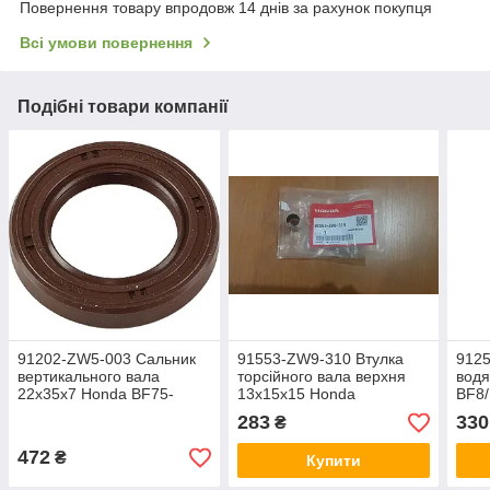
Повернення товару впродовж 14 днів за рахунок покупця
Всі умови повернення
Подібні товари компанії
91202-ZW5-003 Сальник
91553-ZW9-310 Втулка
912
вертикального вала
торсійного вала верхня
водя
22x35x7 Honda BF75-
13x15x15 Honda
BF8
BF225
BF8/BF9.9/BF10
283
330
₴
472
₴
Купити