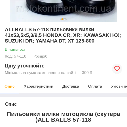
ALLBALLS 57-118 пильовики вилки
41x53,5x5,3/9,5 HONDA CR, XR; KAWASAKI KX;
SUZUKI DR; YAMAHA DT, XT 125-800
В наявності
Код: 57-118
Роздріб
Ціну уточнюйте
Мінімальна сума замовлення на сайті — 300 ₴
Опис
Характеристики
Доставка
Оплата
Умови п
Опис
Пильовики вилки мотоцикла (скутера
)
ALL
BALLS
57-118