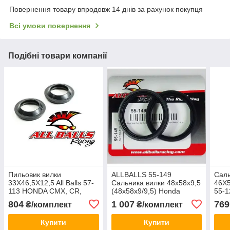
Повернення товару впродовж 14 днів за рахунок покупця
Всі умови повернення
Подібні товари компанії
Пильовик вилки
ALLBALLS 55-149
Саль
33X46,5X12,5 All Balls 57-
Сальника вилки 48x58x9,5
46X5
113 HONDA CMX, CR,
(48x58x9/9,5) Honda
55-1
TLR, XL; KAWASAKI KX;
CRF450R/Kawasaki
Hon
804
1 007
769
₴/комплект
₴/комплект
SUZUKI RM 65-250
KX450F
ZX60
Boul
Купити
Купити