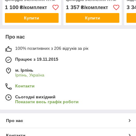
EXC-F, SX-F, XC-F, XCF-W
EXC, EXC-R, SX-F, XC-F,
мот
1 100
1 357
3 3
₴/комплект
₴/комплект
250/350/450
XC-W, XCR-W 400-530
SX/
2008
Duke
Купити
Купити
Про нас
100% позитивних з 206 відгуків за рік
Працює з 19.11.2015
м. Ірпінь
Ірпінь, Україна
Контакти
Сьогодні вихідний
Показати весь графік роботи
Про нас
Контакти