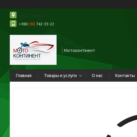
Ірпінь, Україна
+380
(96)
742-33-22
Мотоконтінент
Главная
Товары и услуги
О нас
Контакты