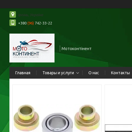
Ірпінь, Україна
+380
(96)
742-33-22
Мотоконтінент
Главная
Товары и услуги
О нас
Контакты