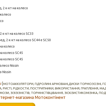
, 2 к-кт на колесо
 колесо
есо
2 к-кт на колесо SC33
д, 2 к-кт на колесо SC44 e SC50
на колесо
на колесо SC45
на колесо SC45
олесо Nissin
 Nissin
в
(
МОТОАККУЛЯТОРИ, ГІДРОЛИНІ АРМОВАНІ,ДИСКИ ТОРМОЗОЗНІ, ГО
 РИСТІ, РІДКОСТИ, ПОСТРИПНИКИ, ВИКОРИСТАННЯ, ГРАПЛЕННЯ, МА
ОЗИ, ЗІЗІЗІЗНІСТІВ, ТОРМНІСТІВЦІВАННЯ, ЗІСКІЗИСТИКОМІЗНКА, ПО
нтернет-магазина Мотоконтінент