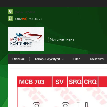
Ірпінь, Україна
+380
(96)
742-33-22
Мотоконтінент
Главная
Товары и услуги
О нас
Контакты