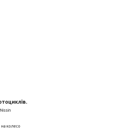
отоциклів.
Nissin
 на колесо