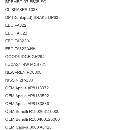
BREMBO 07.BB05.SC
CL BRAKES 1033
DP (Dunlopad) BRAKE DP638
EBC FA322
EBC FA 322
EBC FA322/4
EBC FA322/4HH
GOODRIDGE GH294
LUCAS/TRW MCB721
NEWFREN FD0305
NISSIN 2P-290
OEM Aprilia AP8113972
OEM Aprilia AP8133592
OEM Aprilia AP8133886
OEM Benelli R180263110000
OEM Benelli R180400126000
OEM Cagiva 8000 A6416