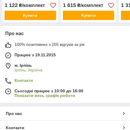
Daytona,Speed Triple
450,DUCATI
BRP
1 122
1 615
1 3
₴/комплект
₴/комплект
аналог FDB557
MONSTER,TRIUMPH
DUC
SPEED TRIPLE 1050
FDB
Купити
Купити
Про нас
100% позитивних з 205 відгуків за рік
Працює з 19.11.2015
м. Ірпінь
Ірпінь, Україна
Контакти
Сьогодні працює з 10:00 до 16:00
Показати весь графік роботи
Про нас
Контакти