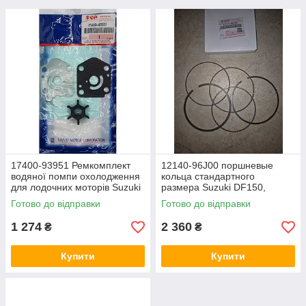
17400-93951 Ремкомплект
12140-96J00 поршневые
водяної помпи охолодження
кольца стандартного
для лодочних моторів Suzuki
размера Suzuki DF150,
DF15, Suzuki DF9.9, Suzuki
Suzuki DF150A, Suzuki
Готово до відправки
Готово до відправки
DT15, Suzuki DT9.9
DF175, Suzuki DF175A,
Suzuki DF200A
1 274
2 360
₴
₴
Купити
Купити