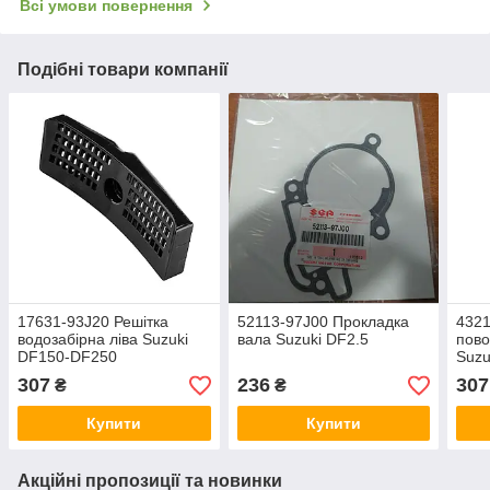
Всі умови повернення
Подібні товари компанії
17631-93J20 Решітка
52113-97J00 Прокладка
4321
водозабірна ліва Suzuki
вала Suzuki DF2.5
пово
DF150-DF250
Suzu
307
236
307
₴
₴
Купити
Купити
Акційні пропозиції та новинки