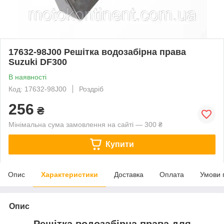
17632-98J00 Решітка водозабірна права
Suzuki DF300
В наявності
Код: 17632-98J00
Роздріб
256
₴
Мінімальна сума замовлення на сайті — 300 ₴
Купити
Опис
Характеристики
Доставка
Оплата
Умови 
Опис
Решітка водозабірна права для