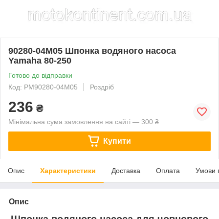
90280-04M05 Шпонка водяного насоса
Yamaha 80-250
Готово до відправки
Код: PM90280-04M05
Роздріб
236
₴
Мінімальна сума замовлення на сайті — 300 ₴
Купити
Опис
Характеристики
Доставка
Оплата
Умови 
Опис
Шпонка водяного насоса для човнового