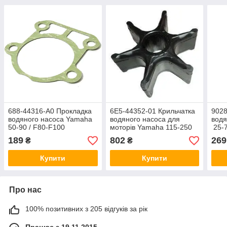
688-44316-A0 Прокладка
6E5-44352-01 Крильчатка
902
водяного насоса Yamaha
водяного насоса для
водя
50-90 / F80-F100
моторів Yamaha 115-250
25-7
л.с
189
802
269
₴
₴
Купити
Купити
Про нас
100% позитивних з 205 відгуків за рік