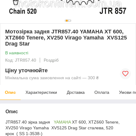
Мотозірка задня JTR857.40 YAMAHA XT 600,
XTZ660 Tenere, XV250 Virago Yamaha XVS125
Drag Star
В наявності
Код: JTR857.40
Роздріб
Ціну уточнюйте
Мінімальна сума замовлення на сайті — 300 ₴
Опис
Характеристики
Доставка
Оплата
Умови п
Опис
JTR857.40 зірка задня
YAMAHA
XT 600, XTZ660 Tenere,
XV250 Virago Yamaha XVS125 Drag Star сталева, 520
крок ( SS 1-3538-)