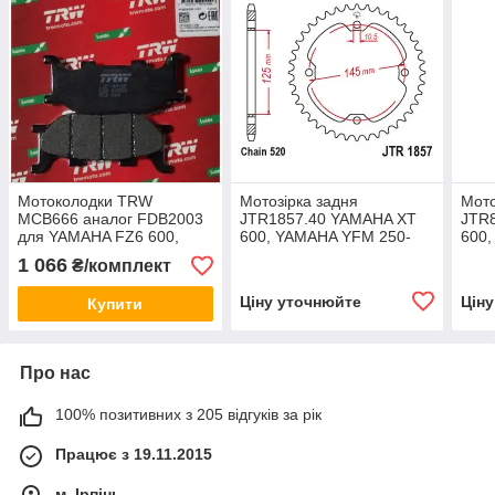
Мотоколодки TRW
Мотозірка задня
Мото
MCB666 аналог FDB2003
JTR1857.40 YAMAHA XT
JTR
для YAMAHA FZ6 600,
600, YAMAHA YFM 250-
600,
YAMAHA XJ 6,YAMAHA
700, YAMAHA YFZ 250-450
XV2
1 066
₴/комплект
MAJESTY, XV VIRAGO,
XVS1
XVS DRAG STAR,
Ціну уточнюйте
Цін
Купити
Про нас
100% позитивних з 205 відгуків за рік
Працює з 19.11.2015
м. Ірпінь