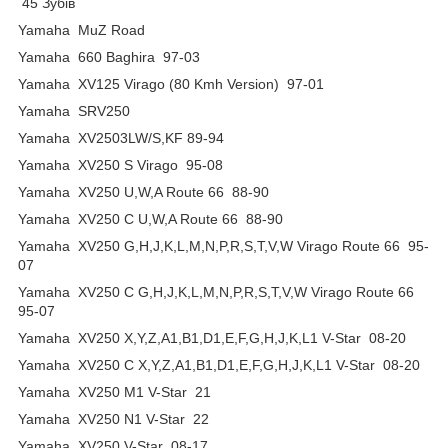
45 Зубів
Yamaha MuZ Road
Yamaha 660 Baghira 97-03
Yamaha XV125 Virago (80 Kmh Version) 97-01
Yamaha SRV250
Yamaha XV2503LW/S,KF 89-94
Yamaha XV250 S Virago 95-08
Yamaha XV250 U,W,A Route 66 88-90
Yamaha XV250 C U,W,A Route 66 88-90
Yamaha XV250 G,H,J,K,L,M,N,P,R,S,T,V,W Virago Route 66 95-
07
Yamaha XV250 C G,H,J,K,L,M,N,P,R,S,T,V,W Virago Route 66
95-07
Yamaha XV250 X,Y,Z,A1,B1,D1,E,F,G,H,J,K,L1 V-Star 08-20
Yamaha XV250 C X,Y,Z,A1,B1,D1,E,F,G,H,J,K,L1 V-Star 08-20
Yamaha XV250 M1 V-Star 21
Yamaha XV250 N1 V-Star 22
Yamaha XV250 V-Star 08-17