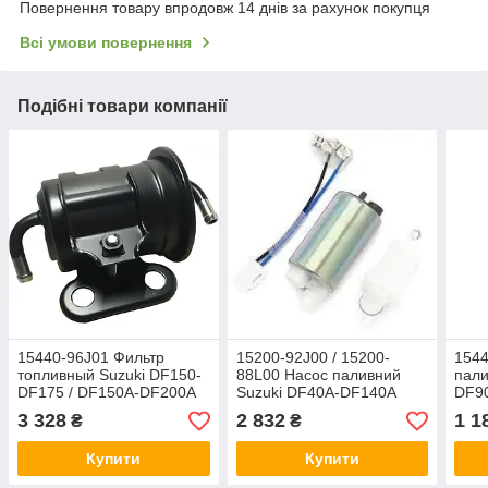
Повернення товару впродовж 14 днів за рахунок покупця
Всі умови повернення
Подібні товари компанії
15440-96J01 Фильтр
15200-92J00 / 15200-
1544
топливный Suzuki DF150-
88L00 Насос паливний
пали
DF175 / DF150A-DF200A
Suzuki DF40A-DF140A
DF9
3 328
2 832
1 1
₴
₴
Купити
Купити