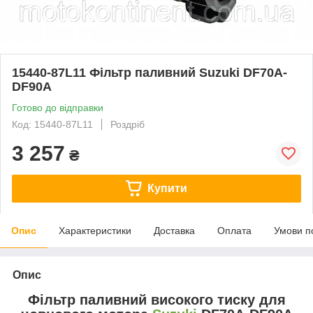
15440-87L11 Фільтр паливний Suzuki DF70A-
DF90A
Готово до відправки
Код: 15440-87L11
Роздріб
3 257
₴
Купити
Опис
Характеристики
Доставка
Оплата
Умови п
Опис
Фільтр паливний високого тиску для