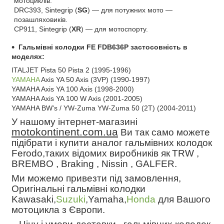
мотоциклів.
DRC393, Sintegrip (
SG
) ― для потужних мото ―
позашляховиків.
CP911, Sintegrip (
XR
) ― для мотоспорту.
Гальмівні колодки FE FDB636P застосовність в
моделях:
ITALJET Pista 50 Pista 2 (1995-1996)
YAMAHA
Axis YA 50 Axis (3VP) (1990-1997)
YAMAHA Axis YA 100 Axis (1998-2000)
YAMAHA Axis YA 100 W Axis (2001-2005)
YAMAHA BW's / YW-Zuma YW-Zuma 50 (2T) (2004-2011)
У нашому інтернет-магазині
motokontinent.com.ua
Ви так само можете
підібрати і купити аналог гальмівних колодок
Ferodo,таких відомих виробників як
TRW ,
BREMBO , Braking , Nissin , GALFER.
Ми можемо привезти під замовлення,
Оригінальні гальмівні колодки
Kawasaki,
Suzuki
,Yamaha,
Honda
для Вашого
мотоцикла з Європи.