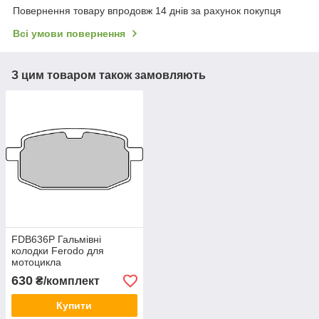
Повернення товару впродовж 14 днів за рахунок покупця
Всі умови повернення
З цим товаром також замовляють
FDB636P Гальмівні
колодки Ferodo для
мотоцикла
YAMAHA.61x27x7,3 mm
630
₴/комплект
(передні)
Купити