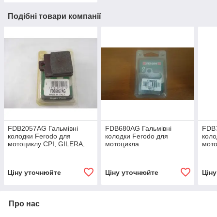
Подібні товари компанії
FDB2057AG Гальмівні
FDB680AG Гальмівні
FDB7
колодки Ferodo для
колодки Ferodo для
коло
мотоциклу CPI, GILERA,
мотоцикла
мото
PIAGGIO.49,1x35,8x7mm
SUZUKI,YAMAHA,HONDA,KTM...4
HON
SUZ
YAM
Ціну уточнюйте
Ціну уточнюйте
Цін
Про нас