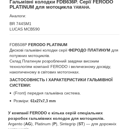
Гальмівні колодки FDB636P. Серії FERODO
PLATINUM для мотоцикла
YAMAHA.
Аналоги:
BR 744SM1
LUCAS MCB590
FDB508P
FERODO PLATINUM
Дискові гальмівні колодки серії
ФЕРОДО ПЛАТИНУМ
для
потужних мотоциклів.
Склад Платинум розроблений завдяки високим
технологіям компанії FERODO і величезному досвіду,
накопиченому в світових мотогонках.
ЗАСТОСОВНІСТЬ І ХАРАКТЕРИСТИКИ ГАЛЬМІВНОЇ
СИСТЕМИ:
(Front) передня гальмівна система.
Розміри:
61x27x7,3 mm
У компанії FERODO є кілька серій спеціальних
розробок гальмівних колодок для мотоциклів.
Argento (
AG
), Platinum (
P
), Sintegrip (
ST
) ― для дорожніх