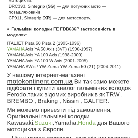
мотоциклів.
DRC393, Sintegrip (
SG
) ― для потужних мото ―
позашляховиків.
CP911, Sintegrip (
XR
) ― для мотоспорту.
Гальмівні колодки FE FDB636P застосовність в
моделях:
ITALJET Pista 50 Pista 2 (1995-1996)
YAMAHA
Axis YA 50 Axis (3VP) (1990-1997)
YAMAHA Axis YA 100 Axis (1998-2000)
YAMAHA Axis YA 100 W Axis (2001-2005)
YAMAHA BW's / YW-Zuma YW-Zuma 50 (2T) (2004-2011)
У нашому інтернет-магазині
motokontinent.com.ua
Ви так само можете
підібрати і купити аналог гальмівних колодок
Ferodo,таких відомих виробників як
TRW ,
BREMBO , Braking , Nissin , GALFER.
Ми можемо привезти під замовлення,
Оригінальні гальмівні колодки
Kawasaki,
Suzuki
,Yamaha,
Honda
для Вашого
мотоцикла з Європи.