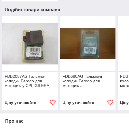
Подібні товари компанії
FDB2057AG Гальмівні
FDB680AG Гальмівні
FDB7
колодки Ferodo для
колодки Ferodo для
коло
мотоциклу CPI, GILERA,
мотоцикла
мото
PIAGGIO.49,1x35,8x7mm
SUZUKI,YAMAHA,HONDA,KTM...4
HON
SUZ
YAM
Ціну уточнюйте
Ціну уточнюйте
Цін
Про нас