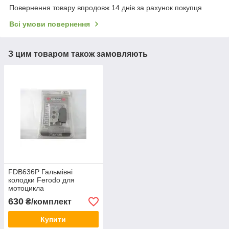
Повернення товару впродовж 14 днів за рахунок покупця
Всі умови повернення
З цим товаром також замовляють
FDB636P Гальмівні
колодки Ferodo для
мотоцикла
YAMAHA.61x27x7,3 mm
630
₴/комплект
(передні)
Купити