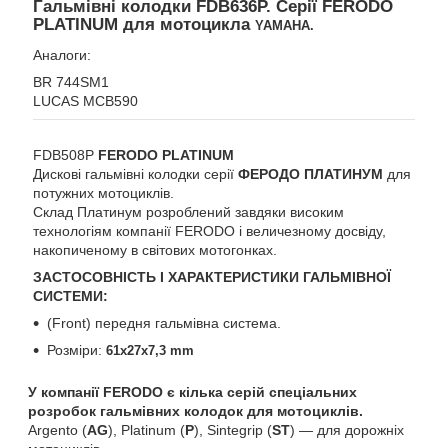
Гальмівні колодки FDB636P. Серії FERODO
PLATINUM для мотоцикла
YAMAHA.
Аналоги:
BR 744SM1
LUCAS MCB590
FDB508P
FERODO PLATINUM
Дискові гальмівні колодки серії
ФЕРОДО ПЛАТИНУМ
для
потужних мотоциклів.
Склад Платинум розроблений завдяки високим
технологіям компанії FERODO і величезному досвіду,
накопиченому в світових мотогонках.
ЗАСТОСОВНІСТЬ І ХАРАКТЕРИСТИКИ ГАЛЬМІВНОЇ
СИСТЕМИ:
(Front) передня гальмівна система.
Розміри:
61x27x7,3 mm
У компанії FERODO є кілька серій спеціальних
розробок гальмівних колодок для мотоциклів.
Argento (
AG
), Platinum (
P
), Sintegrip (
ST
) ― для дорожніх