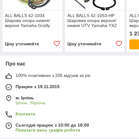
ALL BALLS 42-1034
ALL BALLS 42-1053-HP
ALL 
Шарова опора нижня/
Шаровая опора верхня/
Шаро
верхня Yamaha Grizlly
нижня UTV Yamaha YXZ
верх
600,Yamaha Grizlly 660
1000R -22), Wolverine
Eige
1 2
,41-3042, 5KM-23579-00
RMAX -22) 2HC-23579-00
38F0
Ціну уточнюйте
Ціну уточнюйте
Про нас
100% позитивних з 205 відгуків за рік
Працює з 19.11.2015
м. Ірпінь
Ірпінь, Україна
Контакти
Сьогодні працює з 10:00 до 18:00
Показати весь графік роботи