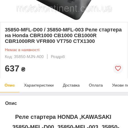
35850-MFL-D00 / 35850-MFL-003 Реле стартера
на Honda CBR1000 CB1000 CB1000R
CBR1000RR VFR800 VT750 CTX1300
Немає в наявності
Код: 35850-MJN-A00
Роздріб
637
₴
Опис
Характеристики
Доставка
Оплата
Умови п
Опис
Реле стартера HONDA ,KAWASAKI
35850-MFL-D00, 35850-MFL-003, 35850-