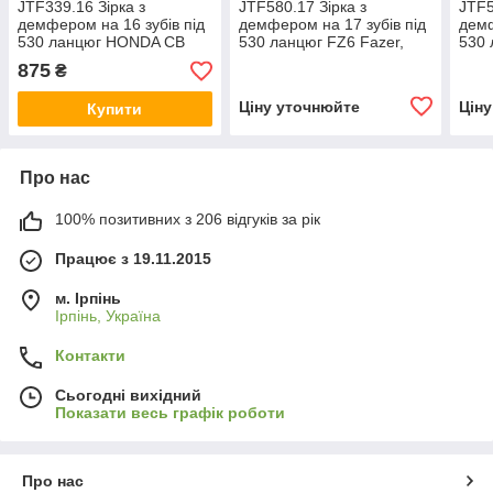
JTF339.16 Зірка з
JTF580.17 Зірка з
JTF5
демфером на 16 зубів під
демфером на 17 зубів під
демф
530 ланцюг HONDA CB
530 ланцюг FZ6 Fazer,
530 
1100, 1300, CBR 1000,
FZX700, FZ750 YZF, YZF-
FZX7
875
₴
VFR 800 Sunstar 51216
R6 600 Sunstar 51917
R6 6
Ціну уточнюйте
Цін
Купити
Про нас
100% позитивних з 206 відгуків за рік
Працює з 19.11.2015
м. Ірпінь
Ірпінь, Україна
Контакти
Сьогодні вихідний
Показати весь графік роботи
Про нас