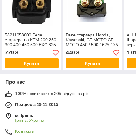
58211058000 Реле
Реле стартера Honda,
ALL 
стартера на KTM 200 250
Kawasaki, CF MOTO CF
Шаро
300 400 450 500 EXC 625
MOTO 450 / 500 / 625 / X5
верх
SMC 640 DUKE II 690 SMC
/ X6 / X8
RHI
779
440
1 0
₴
₴
1190 RC8 1050
TRX
Ranc
Купити
Купити
Про нас
100% позитивних з 205 відгуків за рік
Працює з 19.11.2015
м. Ірпінь
Ірпінь, Україна
Контакти