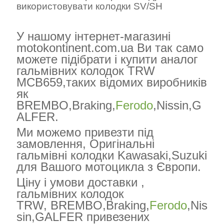
використовувати колодки
SV
/
SH
У нашому інтернет-магазині
motokontinent.com.ua Ви так само
можете підібрати і купити аналог
гальмівних колодок TRW
MCB659,таких відомих виробників
як
BREMBO,Braking,
Ferodo
,Nissin,G
ALFER.
Ми можемо привезти під
замовлення, Оригінальні
гальмівні колодки
Kawasaki
,
Suzuki
для Вашого мотоцикла з Європи.
Ціну і умови доставки ,
гальмівних колодок
TRW,
BREMBO,Braking,
Ferodo
,Nis
sin,GALFER
привезених