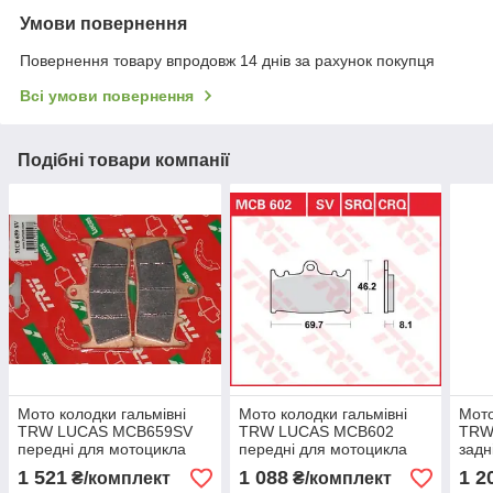
Умови повернення
Повернення товару впродовж 14 днів за рахунок покупця
Всі умови повернення
Подібні товари компанії
Мото колодки гальмівні
Мото колодки гальмівні
Мото
TRW LUCAS MCB659SV
TRW LUCAS MCB602
TRW
передні для мотоцикла
передні для мотоцикла
задн
Kawasaki,Suzuki
Kawasaki,Suzuki,Husaberg
Hond
1 521
1 088
1 2
₴/комплект
₴/комплект