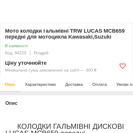
Мото колодки гальмівні TRW LUCAS MCB659
передні для мотоцикла Kawasaki,Suzuki
В наявності
Код: 94225
Роздріб
Ціну уточнюйте
Мінімальна сума замовлення на сайті — 300 ₴
Опис
Характеристики
Доставка
Оплата
Умови п
Опис
КОЛОДКИ ГАЛЬМІВНІ ДИСКОВІ