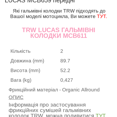
LUCAS MCB659 передні
Які гальмівні колодки TRW підходять до
Вашої моделі мотоцикла, Ви можете
ТУТ
.
TRW LUCAS ГАЛЬМІВНІ
КОЛОДКИ MCB611
Кількість
2
Довжина (
mm
)
89.7
Висота (
mm
)
52.2
Вага (kg)
0,427
Фрикційний матеріал -
Organic
Allround
ОПИС
Інформація про застосування
фрикційних сумішей гальмівних
колодок
TRW
, можна подивитися
ТУТ