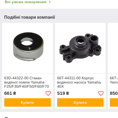
Всі умови повернення
Подібні товари компанії
63D-44322-00 Стакан
66T-44311-00 Корпус
66T-
водяної помпи Yamaha
водяного насоса Yamaha
Yam
F25/F30/F40/F50/F60/F70
40X
661
519
850
₴
₴
Купити
Купити