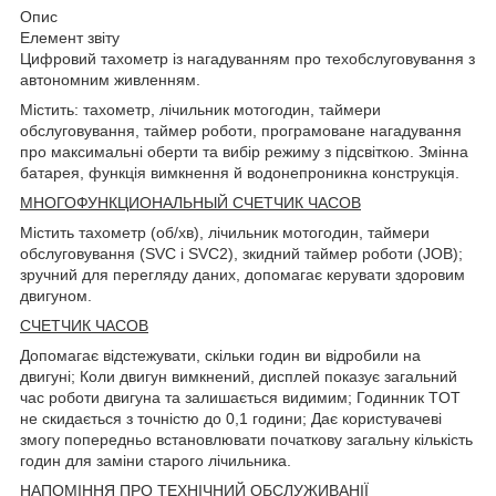
Опис
Елемент звіту
Цифровий тахометр із нагадуванням про техобслуговування з
автономним живленням.
Містить: тахометр, лічильник мотогодин, таймери
обслуговування, таймер роботи, програмоване нагадування
про максимальні оберти та вибір режиму з підсвіткою. Змінна
батарея, функція вимкнення й водонепроникна конструкція.
МНОГОФУНКЦИОНАЛЬНЫЙ СЧЕТЧИК ЧАСОВ
Містить тахометр (об/хв), лічильник мотогодин, таймери
обслуговування (SVC і SVC2), зкидний таймер роботи (JOB);
зручний для перегляду даних, допомагає керувати здоровим
двигуном.
СЧЕТЧИК ЧАСОВ
Допомагає відстежувати, скільки годин ви відробили на
двигуні; Коли двигун вимкнений, дисплей показує загальний
час роботи двигуна та залишається видимим; Годинник TOT
не скидається з точністю до 0,1 години; Дає користувачеві
змогу попередньо встановлювати початкову загальну кількість
годин для заміни старого лічильника.
НАПОМІННЯ ПРО ТЕХНІЧНИЙ ОБСЛУЖИВАНІЇ