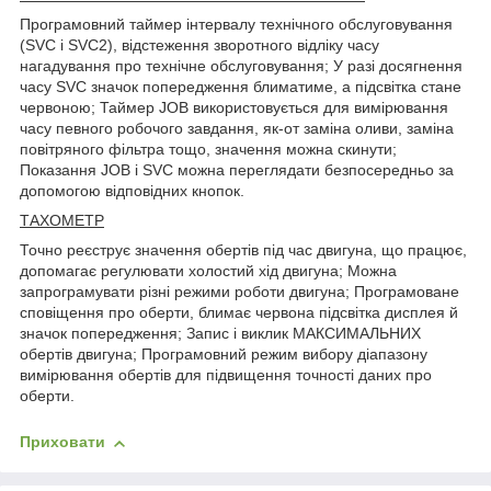
Програмовний таймер інтервалу технічного обслуговування
(SVC і SVC2), відстеження зворотного відліку часу
нагадування про технічне обслуговування; У разі досягнення
часу SVC значок попередження блиматиме, а підсвітка стане
червоною; Таймер JOB використовується для вимірювання
часу певного робочого завдання, як-от заміна оливи, заміна
повітряного фільтра тощо, значення можна скинути;
Показання JOB і SVC можна переглядати безпосередньо за
допомогою відповідних кнопок.
ТАХОМЕТР
Точно реєструє значення обертів під час двигуна, що працює,
допомагає регулювати холостий хід двигуна; Можна
запрограмувати різні режими роботи двигуна; Програмоване
сповіщення про оберти, блимає червона підсвітка дисплея й
значок попередження; Запис і виклик МАКСИМАЛЬНИХ
обертів двигуна; Програмовний режим вибору діапазону
вимірювання обертів для підвищення точності даних про
оберти.
Приховати