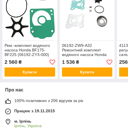
Рем.-комплект водяного
06192-ZW9-A32
411
насоса Honda BF175-
Ремонтний комплект
регу
BF225 (06192-ZY3-000)
водяного насоса Honda
сате
BF15/BF20
BF1
2 560
1 536
256
₴
₴
Купити
Купити
Про нас
100% позитивних з 206 відгуків за рік
Працює з 19.11.2015
м. Ірпінь
Ірпінь, Україна