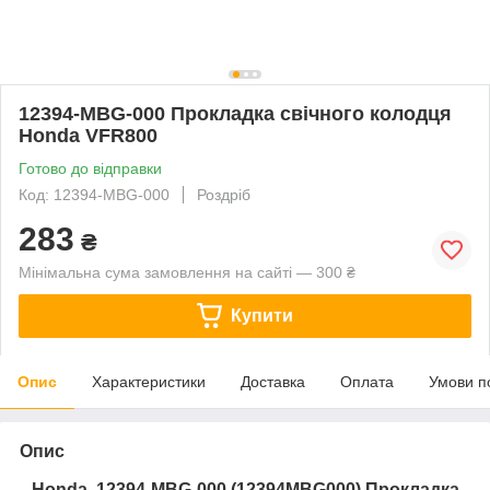
12394-MBG-000 Прокладка свічного колодця
Honda VFR800
Готово до відправки
Код: 12394-MBG-000
Роздріб
283
₴
Мінімальна сума замовлення на сайті — 300 ₴
Купити
Опис
Характеристики
Доставка
Оплата
Умови п
Опис
Honda
12394-MBG-000
(
12394MBG000
) Прокладка