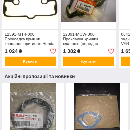
12391-MT4-000
12391-MCW-000
064
Прокладка крышки
Прокладка кришки
задн
клапанов оригинал Honda
клапанів (передня
VFR 
CB500, VF750, CBF500,
кришка) Honda VFR-800
комп
1 024
1 382
1 6
₴
₴
VFR750F
109
Купити
Купити
Акційні пропозиції та новинки