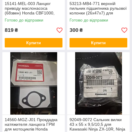
15141-MEL-003 Ланцюг
53213-MB4-771 верхній
приводу маслонасоса
пильник підшипника рульової
(68звен) Honda CBF1000,
колонки (26x47x7) для
Honda CB1000, Honda
быльшості мотоциклів Honda
Готово до відправки
Готово до відправки
CBR1000
819
300
₴
₴
Купити
Купити
14560-MGZ-J01 Прокдадка
92049-0072 Сальник вилки
натяжителя ланцюга ГРМ
43 x 55 x 9,5/10,5 для
для мотоциклів Honda
Kawasaki Ninja ZX-10R, Ninja