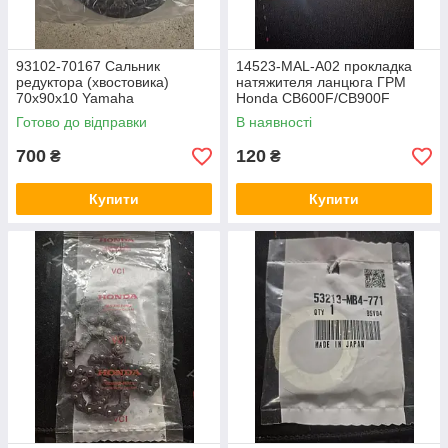
93102-70167 Сальник
14523-MAL-A02 прокладка
редуктора (хвостовика)
натяжителя ланцюга ГРМ
70x90x10 Yamaha
Honda CB600F/CB900F
FJR1300,V-Max 1200, Virago
Hornet, CBR600RR, Honda
Готово до відправки
В наявності
1100/750,BT1100 Bulldog,
CBR-900RR,CBR-1100RR,
XJ650 / XJ900
XL-1000V Varadero
700
120
₴
₴
Купити
Купити