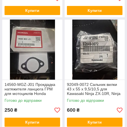
Купити
Купити
14560-MGZ-J01 Прокдадка
92049-0072 Сальник вилки
натяжителя ланцюга ГРМ
43 x 55 x 9,5/10,5 для
для мотоциклів Honda
Kawasaki Ninja ZX-10R, Ninja
CB500, Honda CBR500,
H2 Carbon, Kawasaki Ninja
Готово до відправки
Готово до відправки
Honda Rebel CMX500
H2, Kawasaki Ninja H2R
250
600
₴
₴
Купити
Купити