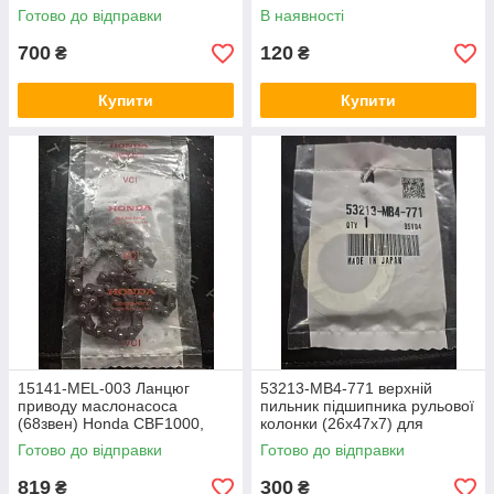
FJR1300,V-Max 1200, Virago
Hornet, CBR600RR, Honda
Готово до відправки
В наявності
1100/750,BT1100 Bulldog,
CBR-900RR,CBR-1100RR,
XJ650 / XJ900
XL-1000V Varadero
700
120
₴
₴
Купити
Купити
15141-MEL-003 Ланцюг
53213-MB4-771 верхній
приводу маслонасоса
пильник підшипника рульової
(68звен) Honda CBF1000,
колонки (26x47x7) для
Honda CB1000, Honda
быльшості мотоциклів Honda
Готово до відправки
Готово до відправки
CBR1000
819
300
₴
₴