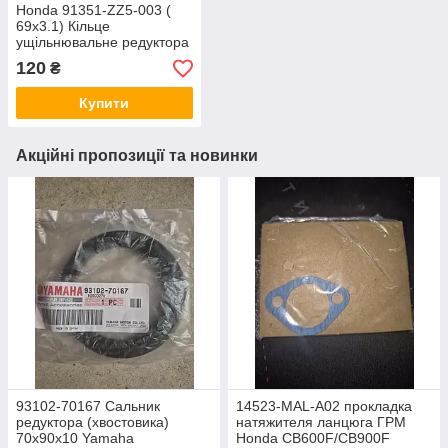
Honda 91351-ZZ5-003 (
69x3.1) Кільце
ущільнювальне редуктора
для човнових моторів
120
₴
Honda BF40D / Honda
BF50D
Купити
Акційні пропозиції та новинки
93102-70167 Сальник
14523-MAL-A02 прокладка
редуктора (хвостовика)
натяжителя ланцюга ГРМ
70x90x10 Yamaha
Honda CB600F/CB900F