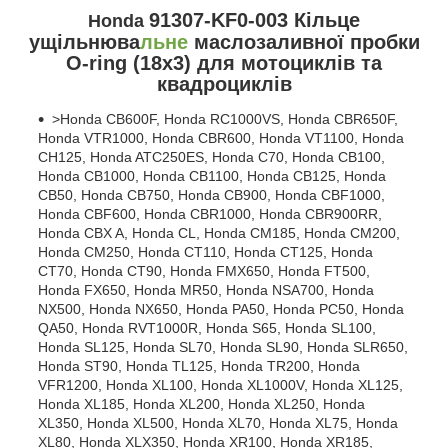
91307-KF0-003 Кільце
Honda
ущільнюва
льне
маслозаливної пробки
O-ring (18x3) для мотоциклів та
квадроциклів
>Honda CB600F, Honda RC1000VS, Honda CBR650F,
Honda VTR1000, Honda CBR600, Honda VT1100, Honda
CH125, Honda ATC250ES, Honda C70, Honda CB100,
Honda CB1000, Honda CB1100, Honda CB125, Honda
CB50, Honda CB750, Honda CB900, Honda CBF1000,
Honda CBF600, Honda CBR1000, Honda CBR900RR,
Honda CBX A, Honda CL, Honda CM185, Honda CM200,
Honda CM250, Honda CT110, Honda CT125, Honda
CT70, Honda CT90, Honda FMX650, Honda FT500,
Honda FX650, Honda MR50, Honda NSA700, Honda
NX500, Honda NX650, Honda PA50, Honda PC50, Honda
QA50, Honda RVT1000R, Honda S65, Honda SL100,
Honda SL125, Honda SL70, Honda SL90, Honda SLR650,
Honda ST90, Honda TL125, Honda TR200, Honda
VFR1200, Honda XL100, Honda XL1000V, Honda XL125,
Honda XL185, Honda XL200, Honda XL250, Honda
XL350, Honda XL500, Honda XL70, Honda XL75, Honda
XL80, Honda XLX350, Honda XR100, Honda XR185,