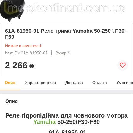
61A-81950-01 Реле трима Yamaha 50-250 \ F30-
F60
Немає в наявності
Код: PM61A-81950-01
Роздріб
2 266
₴
Опис
Характеристики
Доставка
Оплата
Умови п
Опис
Реле гідропідійма для човнового мотора
Yamaha
50-250/F30-F60
61A-81950-01