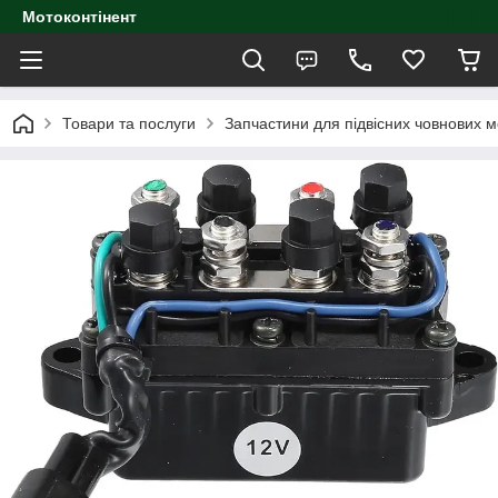
Мотоконтінент
Товари та послуги
Запчастини для підвісних човнових м