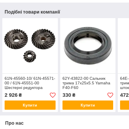
Подібні товари компанії
61N-45560-10/ 61N-45571-
62Y-43822-00 Сальник
64E-
00 / 61N-45551-00
трима 17x25x5.5 Yamaha
трим
Шестерні редуктора
F40-F60
шток
(комплект) Yamaha
250/
2 926
330
472
₴
₴
25B/30G/30H/F20A/F25A/F25A/F25C
BF7
Купити
Купити
Про нас