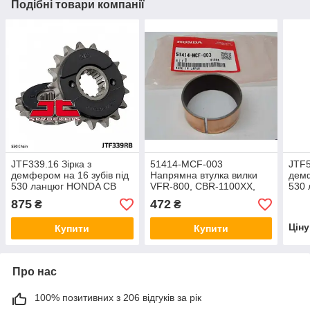
Подібні товари компанії
JTF339.16 Зірка з
51414-MCF-003
JTF5
демфером на 16 зубів під
Напрямна втулка вилки
демф
530 ланцюг HONDA CB
VFR-800, CBR-1100XX,
530 
1100, 1300, CBR 1000,
CBR-900RR, RVT-1000R,
FZX7
875
472
₴
₴
VFR 800 Sunstar 51216
VTR-1000
R6 6
Цін
Купити
Купити
Про нас
100% позитивних з 206 відгуків за рік