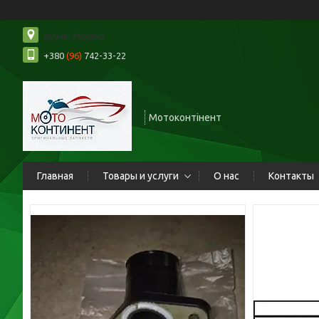
Ірпінь, Україна
+380
(96)
742-33-22
Мотоконтінент
Главная
Товары и услуги
О нас
Контакты