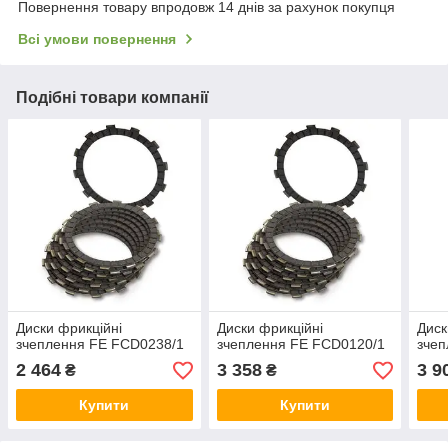
Повернення товару впродовж 14 днів за рахунок покупця
Всі умови повернення
Подібні товари компанії
Диски фрикційні
Диски фрикційні
Диск
зчеплення FE FCD0238/1
зчеплення FE FCD0120/1
зчеп
2 464
3 358
3 9
₴
₴
Купити
Купити