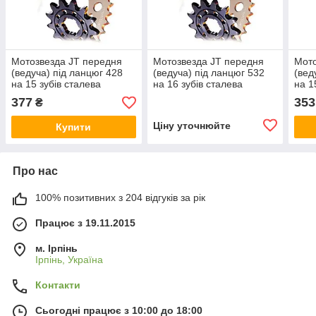
Мотозвезда JT передня
Мотозвезда JT передня
Мото
(ведуча) під ланцюг 428
(ведуча) під ланцюг 532
(вед
на 15 зубів сталева
на 16 зубів сталева
на 1
JTF273.15
JTF584.16
JTF
377
353
₴
Ціну уточнюйте
Купити
Про нас
100% позитивних з 204 відгуків за рік
Працює з 19.11.2015
м. Ірпінь
Ірпінь, Україна
Контакти
Сьогодні працює з 10:00 до 18:00