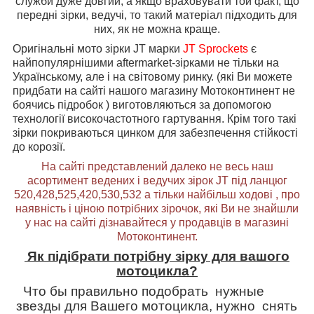
служби дуже довгий, а якщо враховувати той факт, що
передні зірки, ведучі, то такий матеріал підходить для
них, як не можна краще.
Оригінальні мото зірки JT марки
JT Sprockets
є
найпопулярнішими aftermarket-зірками не тільки на
Українському, але і на світовому ринку. (які Ви можете
придбати на сайті нашого магазину Мотоконтинент не
боячись підробок ) виготовляються за допомогою
технології високочастотного гартування. Крім того такі
зірки покриваються цинком для забезпечення стійкості
до корозії.
На сайті представлений далеко не весь наш
асортимент ведених і ведучих зірок
JT
під ланцюг
520,428,525,420,530,532 а тільки найбільш ходові , про
наявність і ціною потрібних зірочок, які Ви не знайшли
у нас на сайті дізнавайтеся у продавців в магазині
Мотоконтинент.
Як підібрати потрібну зірку для вашого
мотоцикла?
Что бы правильно подобрать нужные
звезды для Вашего мотоцикла, нужно снять