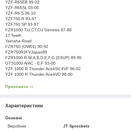
YZF-R65EB 99-02
YZF-R65SL 03-05
YZF-R6 S 06-10
YZF750 R 93-97
YZF750 SP 93-97
FZR1000 T,U,CT,CU Genesis 87-88
17 Teeth
Yamaha Road
FZR750 (OW01) 90-92
FZR750R3FVJapan89
FZR1000 R W,A,B,D,E,F,G (EXUP) 89-95
GTS1000 A/AC - E,F 93-00
YZF 1000 R Thunder Ace4SV,4VF 96-02
YZF 1000 R Thunder Ace4VD 98-00
Приховати
Характеристики
Основні
Виробник
JT Sprockets