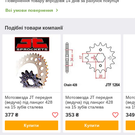
Повернення товару впродовж 14 днів за рахунок покупця
Всі умови повернення
Подібні товари компанії
Мотозвезда JT передня
Мотозвезда JT передня
Мото
(ведуча) під ланцюг 428
(ведуча) під ланцюг 428
(вед
на 15 зубів сталева
на 15 зубів сталева
на 1
JTF273.15
JTF1264.15
JTF2
377
353
349
₴
₴
Купити
Купити