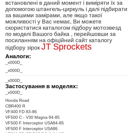
встановлені в даний момент і виміряти їх за
допомогою штангель-циркуль і далі підбирати
за вашими замірами, але якщо такої
можливості у Вас немає, Ви можете
скористатися каталогом підбору мотозвезд
по моделі Вашого байка , перейшовши за
посиланням на офіційний сайт каталогу
JT Sprockets
підбору зірок
Аналоги:
_x000D_
_x000D_
_x000D_
Застосування в моделях:
_x000D_
Honda Road
CBR400 R
VF400 FD 83-86
VF500 C - V30 Magna 84-85
VF500 F Interceptor USA84-85
VF500 F Interceptor USA86