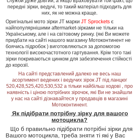
служби дуже довгий, а якщо враховувати той факт, що
передні зірки, ведучі, то такий матеріал підходить для
них, як не можна краще.
Оригінальні мото зірки JT марки
JT Sprockets
є
найпопулярнішими aftermarket-зірками не тільки на
Українському, але і на світовому ринку. (які Ви можете
придбати на сайті нашого магазину Мотоконтинент не
боячись підробок ) виготовляються за допомогою
технології високочастотного гартування. Крім того такі
зірки покриваються цинком для забезпечення стійкості
до корозії.
На сайті представлений далеко не весь наш
асортимент ведених і ведучих зірок
JT
під ланцюг
520,428,525,420,530,532 а тільки найбільш ходові , про
наявність і ціною потрібних зірочок, які Ви не знайшли
у нас на сайті дізнавайтеся у продавців в магазині
Мотоконтинент.
Як підібрати потрібну зірку для вашого
мотоцикла?
Що б правильно підібрати потрібні зірки для
Вашого мотоцикла, треба зняти ті які у Вас